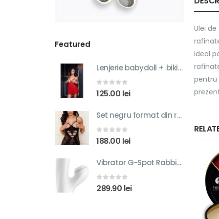
DESCR
Ulei de
rafinat
Featured
ideal p
rafinat
Lenjerie babydoll + bikini asortati Red Sheer Babydoll w/ Open Cup Bra Panty O/S
pentru 
prezent
0
out of 5
125.00
lei
Set negru format din rochie cu sutien fara cupe si bikini asortati SHOW ME CHEMISE 3146 BLK - M/L
RELAT
0
out of 5
188.00
lei
Vibrator G-Spot Rabbit Satisfyer Alb 22 cm
0
out of 5
289.90
lei