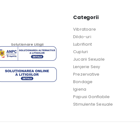
Categorii
Vibratoare
Dildo-uri
Lubrifiant
Solutionare Litigii
Cupluri
Jucarii Sexuale
Lenjerie Sexy
Prezervative
Bondage
Igiena
Papusi Gonflabile
Stimulente Sexuale