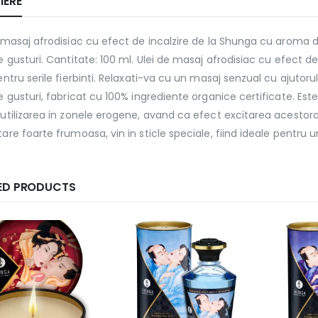
IERE
 masaj afrodisiac cu efect de incalzire de la Shunga cu aroma d
e gusturi. Cantitate: 100 ml. Ulei de masaj afrodisiac cu efect d
entru serile fierbinti. Relaxati-va cu un masaj senzual cu ajutoru
e gusturi, fabricat cu 100% ingrediente organice certificate. Est
utilizarea in zonele erogene, avand ca efect excitarea acestora
are foarte frumoasa, vin in sticle speciale, fiind ideale pentru
ED PRODUCTS