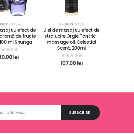
IURI DE MASAJ
ULEIURI DE MASAJ
ULEIURI
asaj cu efect de
Ulei de masaj cu efect de
Ulei de mas
, aromă de fructe
stralucire Orgie Tantric -
efect de 
 100 ml Shunga
massage oil, Celestial
aromă de c
Scent, 200ml
out of 5
40.00
lei
0
out of 5
0
ou
107.00
lei
150