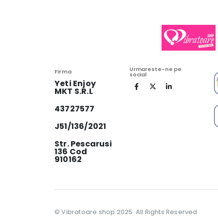
Urmareste-ne pe
Firma
social
Yeti Enjoy
MKT S.R.L
43727577
J51/136/2021
Str. Pescarusi
136 Cod
910162
© Vibratoare.shop 2025. All Rights Reserved