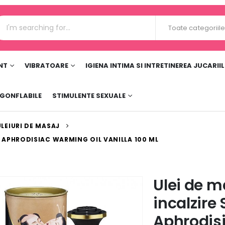
Toate categoriil
NT
VIBRATOARE
IGIENA INTIMA SI INTRETINEREA JUCARII
 GONFLABILE
STIMULENTE SEXUALE
ULEIURI DE MASAJ
A APHRODISIAC WARMING OIL VANILLA 100 ML
Ulei de m
incalzire
Aphrodis