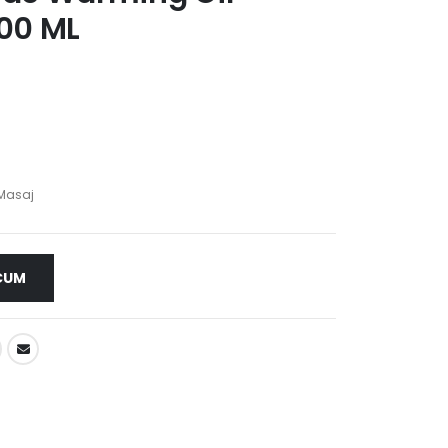
100 ML
 Masaj
CUM