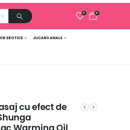
0
0
e
LOR EROTICE
JUCARII ANALE
asaj cu efect de
 Shunga
iac Warming Oil