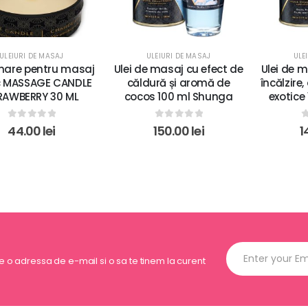
ULEIURI DE MASAJ
ULEIURI DE MASAJ
ULE
are pentru masaj
Ulei de masaj cu efect de
Ulei de m
c MASSAGE CANDLE
căldură și aromă de
încălzire
RAWBERRY 30 ML
cocos 100 ml Shunga
exotice
0
out of 5
0
out of 5
0
44.00
lei
150.00
lei
1
ne o adressa de e-mail si o sa te tinem la curent