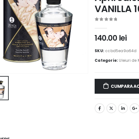
VANILLA 
0
out of 5
140.00
lei
SKU:
ccbd5ea9a64d
Categorie:
Uleiuri de
CUMPARA A