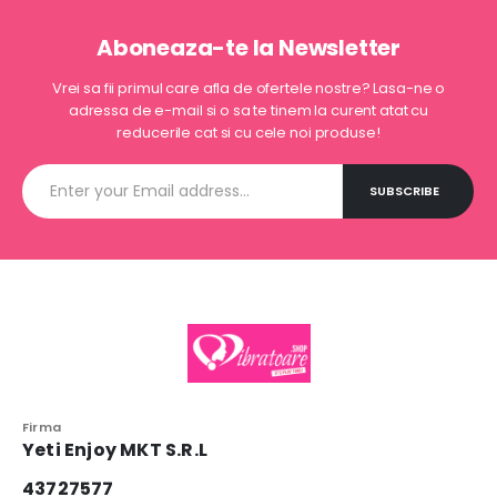
Aboneaza-te la Newsletter
Vrei sa fii primul care afla de ofertele nostre? Lasa-ne o
adressa de e-mail si o sa te tinem la curent atat cu
reducerile cat si cu cele noi produse!
Firma
Yeti Enjoy MKT S.R.L
43727577