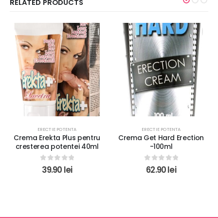
RELATED PRODUCTS
ERECTIE POTENTA
ERECTIE POTENTA
Crema Get Hard Erection
Crema pentru erectie Porn
-100ml
Star 50ml
0
out of 5
0
out of 5
62.90
lei
64.90
lei