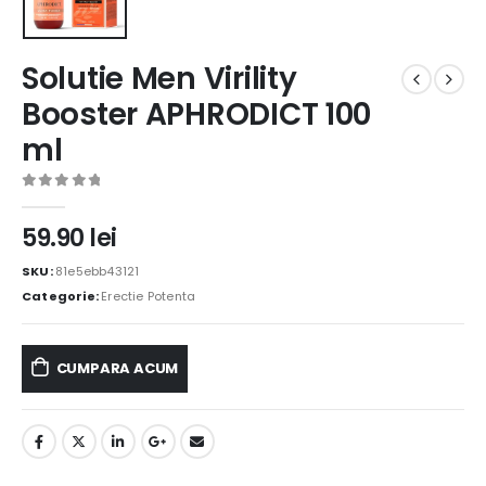
Solutie Men Virility
Booster APHRODICT 100
ml
0
out of 5
59.90
lei
SKU:
81e5ebb43121
Categorie:
Erectie Potenta
CUMPARA ACUM