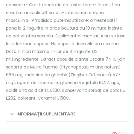
oboseala- Creste secretia de testosteron- Intensifica
erectia masculinaGhimbir:- Intensifica erectia
masculina- Afrodisiac puternicUtilizare: amestecati 1
pana la 2 lingurite in orice bautura cu 10 minute inainte
de activitatea sexuala. Supliment alimentar. A nu se lasa
la indemana copiilor. Nu depasiti doza zilnica maxima.
Doza zilnica maxima: in jur de 4 lingurite (12
ml).Ingrediente: Extract apos de plante uscate 74 % [din
scoarta de Muira Puama (Ptychopetalum Uncinatum)
666 mg, radacina de ghimbir (Zingiber Officinale) 577
mg], agent de incarcare: glicerina vegetala E422, apa,
acidifiant: acid citric E330, conservant: sorbat de potasiu
E202, colorant: Caramel E150C.
INFORMAȚII SUPLIMENTARE