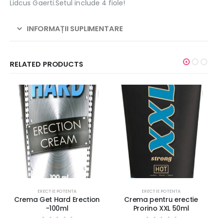
Lidcus Gaerti.Setul include 4 fiole!
INFORMAȚII SUPLIMENTARE
RELATED PRODUCTS
ERECTIE POTENTA
ERECTIE POTENTA
ion
Crema pentru erectie
Prorino Black Capsule
Prorino XXL 50ml
concentrate pentru
Potenta 2cps