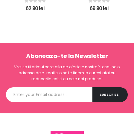
0
out of 5
69.90
lei
0
out of 5
39.90
lei
Aboneaza-te la Newsletter
Vrei sa fii primul care afla de ofertele nostre? Lasa-ne o
adressa de e-mail si o sa te tinem la curent atat cu
reducerile cat si cu cele noi produse!