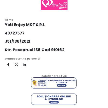
Firma
Yeti Enjoy MKT S.R.L
43727577
J51/136/2021
Str. Pescarusi 136 Cod 910162
Urmareste-ne pe social
Solutionare Litigii