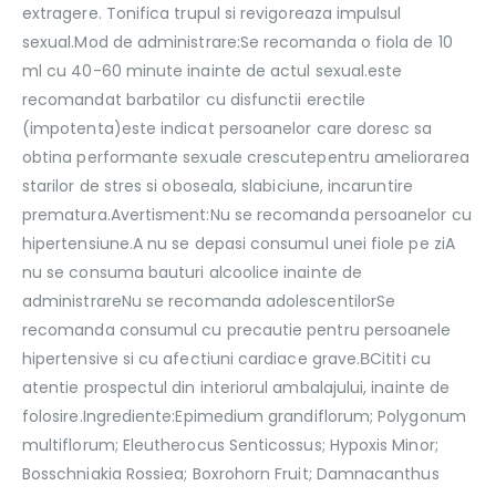
extragere. Tonifica trupul si revigoreaza impulsul
sexual.Mod de administrare:Se recomanda o fiola de 10
ml cu 40-60 minute inainte de actul sexual.este
recomandat barbatilor cu disfunctii erectile
(impotenta)este indicat persoanelor care doresc sa
obtina performante sexuale crescutepentru ameliorarea
starilor de stres si oboseala, slabiciune, incaruntire
prematura.Avertisment:Nu se recomanda persoanelor cu
hipertensiune.A nu se depasi consumul unei fiole pe ziA
nu se consuma bauturi alcoolice inainte de
administrareNu se recomanda adolescentilorSe
recomanda consumul cu precautie pentru persoanele
hipertensive si cu afectiuni cardiace grave.ВCititi cu
atentie prospectul din interiorul ambalajului, inainte de
folosire.Ingrediente:Epimedium grandiflorum; Polygonum
multiflorum; Eleutherocus Senticossus; Hypoxis Minor;
Bosschniakia Rossiea; Boxrohorn Fruit; Damnacanthus