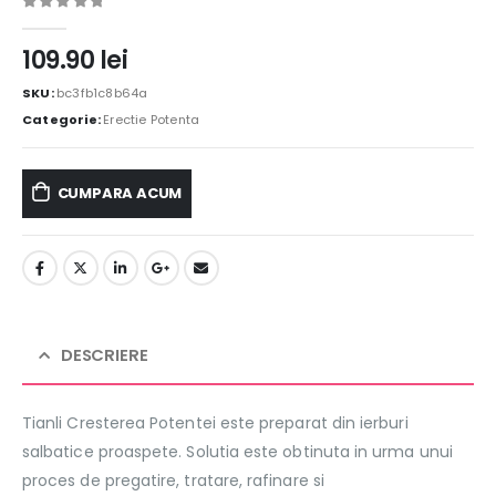
0
out of 5
109.90
lei
SKU:
bc3fb1c8b64a
Categorie:
Erectie Potenta
CUMPARA ACUM
DESCRIERE
Tianli Cresterea Potentei este preparat din ierburi
salbatice proaspete. Solutia este obtinuta in urma unui
proces de pregatire, tratare, rafinare si