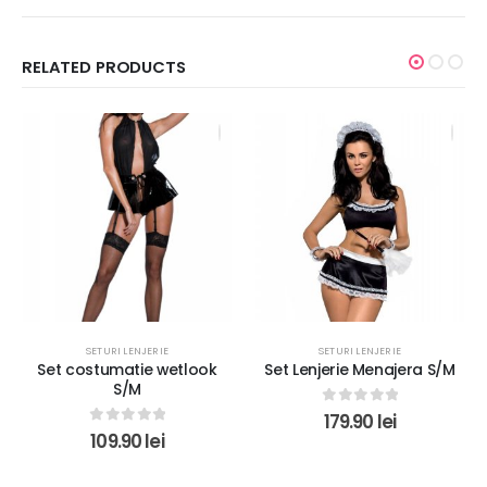
RELATED PRODUCTS
SETURI LENJERIE
SETURI LENJERIE
Set Lenjerie Menajera S/M
Set Lenjerie Sexy Heartina
Rosu S/M
0
out of 5
179.90
lei
0
out of 5
161.42
lei