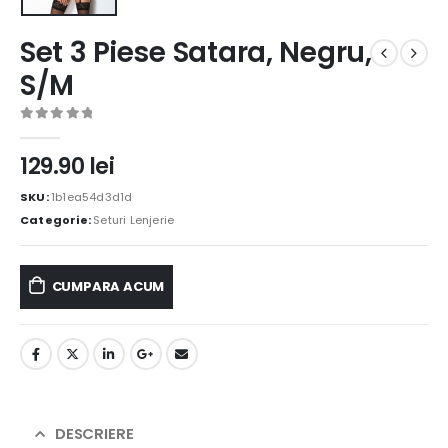
Set 3 Piese Satara, Negru,
S/M
0
out of 5
129.90
lei
SKU:
1b1ea54d3d1d
Categorie:
Seturi Lenjerie
CUMPARA ACUM
DESCRIERE