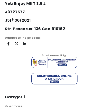
Yeti Enjoy MKT S.R.L
43727577
J51/136/2021
Str. Pescarusi 136 Cod 910162
Urmareste-ne pe social
Solutionare Litigii
Categorii
Vibratoare