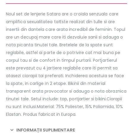
Noul set de lenjerie Satara are o croiala senzuala care
amplifica sexualitatea ta!Este realizat din tulle si are
insertii din dantela care arata incredibil de feminin. Topul
are un decupaj mare care iti dezvaluie sanii si adauga o
nota picanta tinutei tale. Bretelele de la spate sunt
reglabile, astfel ai parte de o potrivire cat mai buna pe
corpul tau si de confort in timpul purtarii. Portjartierul
este prevazut cu 4 jartiere reglabile care iti permit sa
atasezi ciorapii tai preferati. Inchiderea acestuia se face
la spate, in carlige in 2 etape. Bikinii din material
transparent arata provocator si adauga o nota obraznica
tinutei tale. Setul include: top, portjartier si bikini.Ciorapii
nu sunt inclusi.Material: 75% Poliester, 15% Poliamida, 10%
Elastan. Produs fabricat in Europa.
INFORMAȚII SUPLIMENTARE