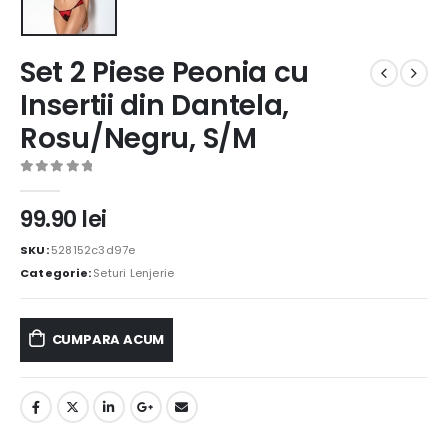
Set 2 Piese Peonia cu
Insertii din Dantela,
Rosu/Negru, S/M
0
out of 5
99.90
lei
SKU:
528152c3d97e
Categorie:
Seturi Lenjerie
CUMPARA ACUM