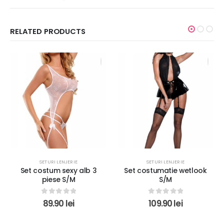
RELATED PRODUCTS
SETURI LENJERIE
SETURI LENJERIE
Set costumatie wetlook
Set lenjerie body si ciorapi
S/M
S/M
0
out of 5
0
out of 5
109.90
lei
89.90
lei