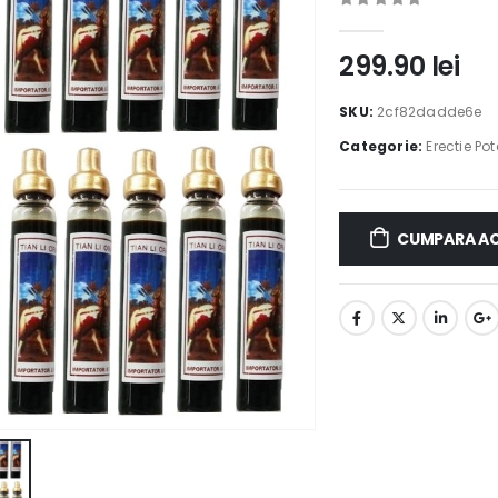
0
out of 5
299.90
lei
SKU:
2cf82dadde6e
Categorie:
Erectie Po
CUMPARA A