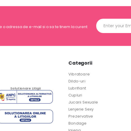
ne o adressa de e-mail si o sa te tinem la curent
Categorii
Vibratoare
Dildo-uri
Lubrifiant
Solutionare Litigii
Cupluri
Jucarii Sexuale
Lenjerie Sexy
Prezervative
Bondage
Igiena