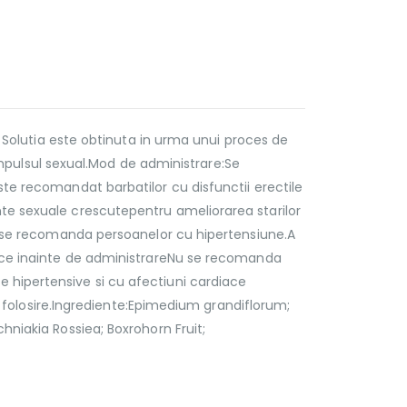
. Solutia este obtinuta in urma unui proces de
 impulsul sexual.Mod de administrare:Se
te recomandat barbatilor cu disfunctii erectile
te sexuale crescutepentru ameliorarea starilor
u se recomanda persoanelor cu hipertensiune.A
lice inainte de administrareNu se recomanda
hipertensive si cu afectiuni cardiace
de folosire.Ingrediente:Epimedium grandiflorum;
niakia Rossiea; Boxrohorn Fruit;