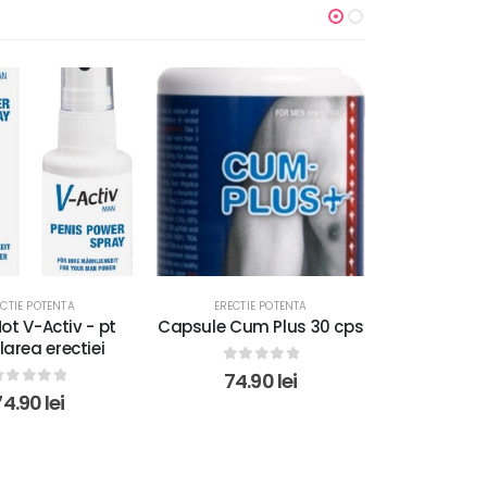
ERECTI
Capsul
stimulare
Exxtre
ECTIE POTENTA
ERECTIE POTENTA
ot V-Activ - pt
Capsule Cum Plus 30 cps
area erectiei
0
ou
39
0
out of 5
74.90
lei
0
out of 5
74.90
lei