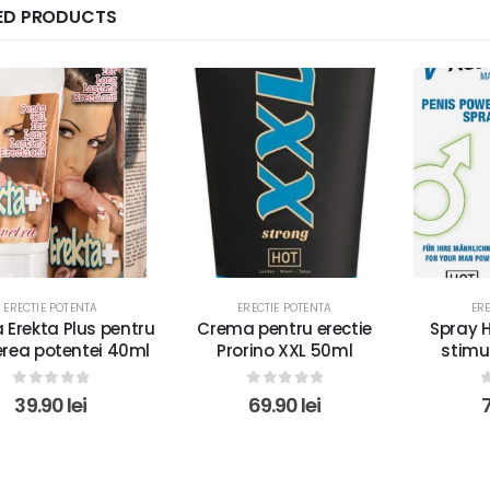
ED PRODUCTS
ERECTIE POTENTA
ERECTIE POTENTA
ER
Erekta Plus pentru
Crema pentru erectie
Spray H
erea potentei 40ml
Prorino XXL 50ml
stimul
0
out of 5
0
out of 5
39.90
lei
69.90
lei