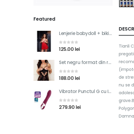
Featured
DESCR
Lenjerie babydoll + bikini asortati Red Sheer Babydoll w/ Open Cup Bra Panty O/S
Tianli 
0
out of 5
125.00
lei
pregati
recoman
Set negru format din rochie cu sutien fara cupe si bikini asortati SHOW ME CHEMISE 3146 BLK - M/L
(impot
de stre
0
out of 5
188.00
lei
nu se 
Vibrator Punctul G cu Incalzire Big Heat Bluetooth Control Free App Silicon USB 22 cm
adoles
grave.В
0
out of 5
279.90
lei
Polygon
Damnaca