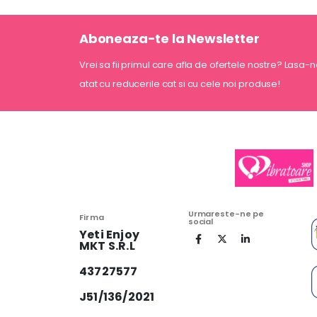
Aboneaza-te la Newsletter
Vrei sa fii primul care afla de ofertele nostre? Lasa-
atat cu reducerile cat si cu cele noi produse!
Urmareste-ne pe
Firma
social
Yeti Enjoy
MKT S.R.L
43727577
J51/136/2021