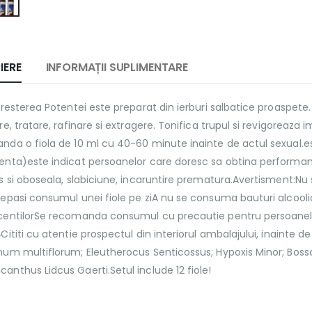
IERE
INFORMAȚII SUPLIMENTARE
Cresterea Potentei este preparat din ierburi salbatice proaspete
re, tratare, rafinare si extragere. Tonifica trupul si revigoreaza
da o fiola de 10 ml cu 40-60 minute inainte de actul sexual.es
enta)este indicat persoanelor care doresc sa obtina performan
s si oboseala, slabiciune, incaruntire prematura.Avertisment:N
depasi consumul unei fiole pe ziA nu se consuma bauturi alcoo
centilorSe recomanda consumul cu precautie pentru persoanele 
Cititi cu atentie prospectul din interiorul ambalajului, inainte 
um multiflorum; Eleutherocus Senticossus; Hypoxis Minor; Bossch
nthus Lidcus Gaerti.Setul include 12 fiole!