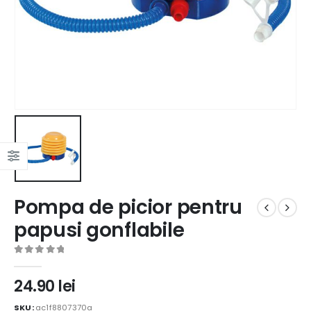
Pompa de picior pentru
papusi gonflabile
0
out of 5
24.90
lei
SKU:
ac1f8807370a