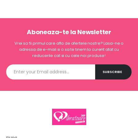
Aboneaza-te la Newsletter
Vrei sa fii primul care afla de ofertele nostre? Lasa-ne o
adressa de e-mail si o sa te tinem la curent atat cu
reducerile cat si cu cele noi produse!
Firma