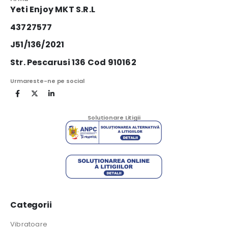
Yeti Enjoy MKT S.R.L
43727577
J51/136/2021
Str. Pescarusi 136 Cod 910162
Urmareste-ne pe social
Solutionare Litigii
Categorii
Vibratoare