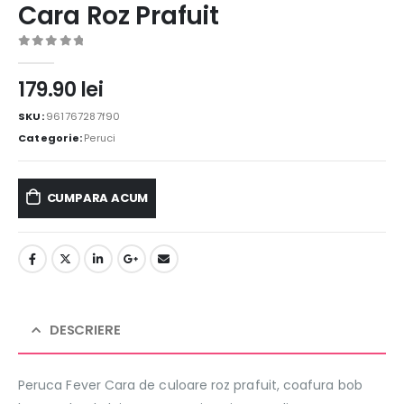
Cara Roz Prafuit
0
out of 5
179.90
lei
SKU:
961767287f90
Categorie:
Peruci
CUMPARA ACUM
DESCRIERE
Peruca Fever Cara de culoare roz prafuit, coafura bob