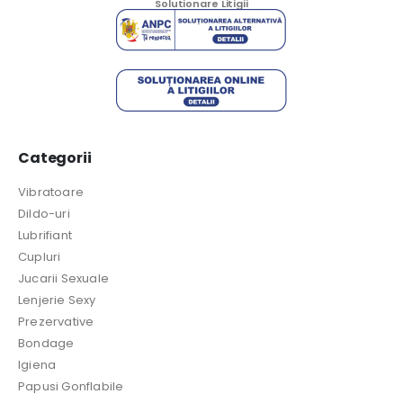
Solutionare Litigii
Categorii
Vibratoare
Dildo-uri
Lubrifiant
Cupluri
Jucarii Sexuale
Lenjerie Sexy
Prezervative
Bondage
Igiena
Papusi Gonflabile