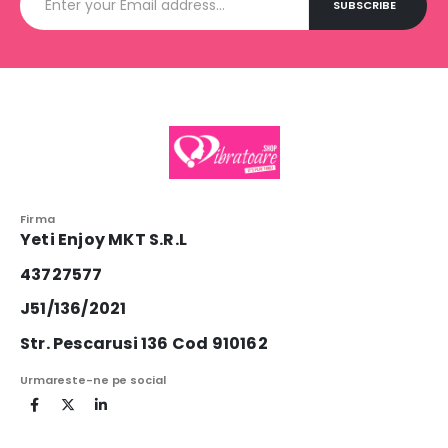
Firma
Yeti Enjoy MKT S.R.L
43727577
J51/136/2021
Str. Pescarusi 136 Cod 910162
Urmareste-ne pe social