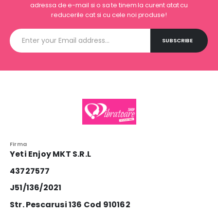
adressa de e-mail si o sa te tinem la curent atat cu
reducerile cat si cu cele noi produse!
Firma
Yeti Enjoy MKT S.R.L
43727577
J51/136/2021
Str. Pescarusi 136 Cod 910162