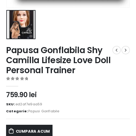
Papusa Gonflabila Shy
Camilla Lifesize Love Doll
Personal Trainer
0
out of 5
759.90
lei
SKU:
ed2af7e9aa59
Categorie:
Papusi Gonflabile
CUMPARA ACUM