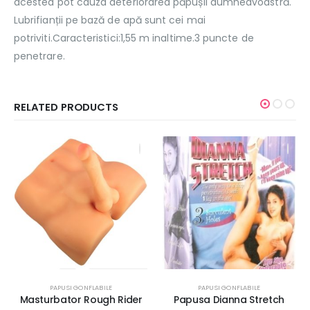
acestea pot cauza deteriorarea păpușii dumneavoastră.
Lubrifianții pe bază de apă sunt cei mai
potriviti.Caracteristici:1,55 m inaltime.3 puncte de
penetrare.
RELATED PRODUCTS
PAPUSI GONFLABILE
PAPUSI GONFLABILE
Papusa Dianna Stretch
Papusa Gonflabila Shy