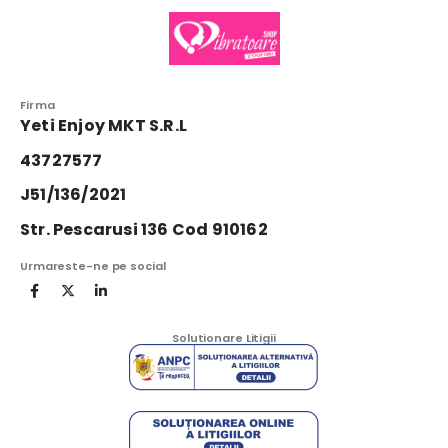
Firma
Yeti Enjoy MKT S.R.L
43727577
J51/136/2021
Str. Pescarusi 136 Cod 910162
Urmareste-ne pe social
Solutionare Litigii