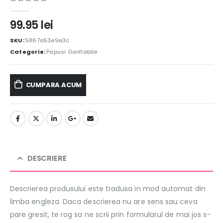
0
out of 5
99.95
lei
SKU:
5867a53e9e3c
Categorie:
Papusi Gonflabile
CUMPARA ACUM
DESCRIERE
Descrierea produsului este tradusa in mod automat din
limba engleza. Daca descrierea nu are sens sau ceva
pare gresit, te rog sa ne scrii prin formularul de mai jos s-