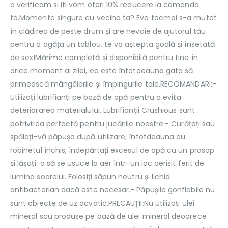
o verificam si iti vom oferi 10% reducere la comanda
ta.Momente singure cu vecina ta? Eva tocmai s-a mutat
în clădirea de peste drum și are nevoie de ajutorul tău
pentru a agăța un tablou, te va aștepta goală și însetată
de sex!Mărime completă și disponibilă pentru tine în
orice moment al zilei, ea este întotdeauna gata să
primească mângâierile și împingurile tale.RECOMANDARI:-
Utilizați lubrifianți pe bază de apă pentru a evita
deteriorarea materialului, Lubrifianții Crushious sunt
potrivirea perfectă pentru jucăriile noastre.- Curățați sau
spălați-vă păpușa după utilizare, întotdeauna cu
robinetul închis, îndepărtați excesul de apă cu un prosop
și lăsați-o să se usuce la aer într-un loc aerisit ferit de
lumina soarelui. Folosiți săpun neutru și lichid
antibacterian dacă este necesar.- Păpușile gonflabile nu
sunt obiecte de uz acvatic.PRECAUȚII:Nu utilizați ulei
mineral sau produse pe bază de ulei mineral deoarece