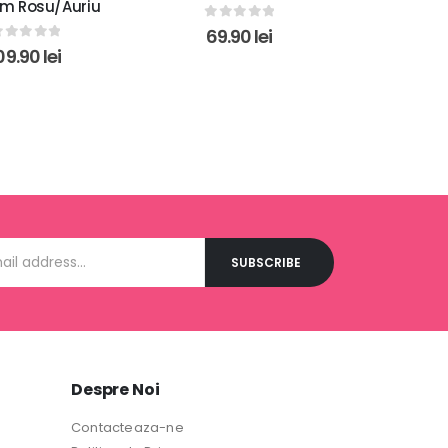
Deluxe Taboom
Multif
Rosu/Auriu
Negru/M
0
out of 5
69.90
lei
Mok
0
out of 5
149.90
lei
0
o
3
Despre Noi
Contacteaza-ne