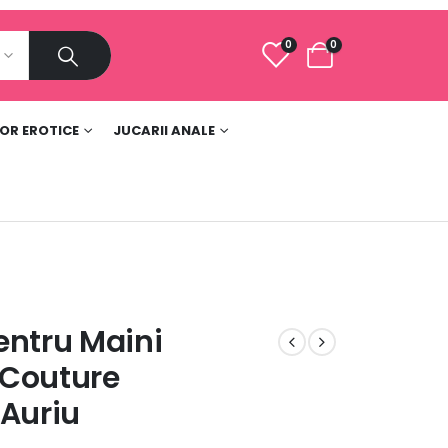
0
0
e
LOR EROTICE
JUCARII ANALE
entru Maini
Couture
/Auriu