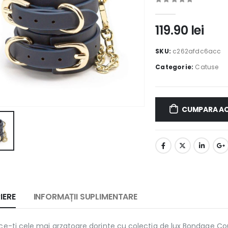
0
out of 5
119.90
lei
SKU:
c262afdc6acc
Categorie:
Catuse
CUMPARA A
IERE
INFORMAȚII SUPLIMENTARE
ce-ti cele mai arzatoare dorinte cu colectia de lux Bondage Cou