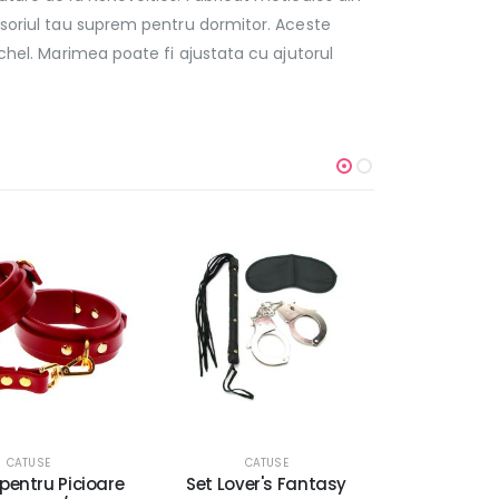
esoriul tau suprem pentru dormitor. Aceste
chel. Marimea poate fi ajustata cu ajutorul
CATUSE
CATUSE
Lover's Fantasy
Zgarda D-Ring si Catuse
Banda