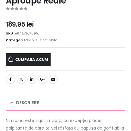
Aproape Reale
0
out of 5
189.95
lei
SKU:
e641a3c7a91d
Categorie:
Papusi Gonflabile
CUMPARA ACUM
DESCRIERE
Nimic nu este sigur în viață, cu excepția plăcerii
palpitante de care te vei răsfăța cu păpușa de gonflabila