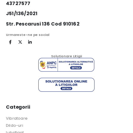
43727577
J51/136/2021
Str. Pescarusi 136 Cod 910162
Urmareste-ne pe social
Solutionare Litigii
Categorii
Vibratoare
Dildo-uri
Lubrifiant