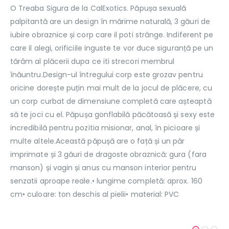
O Treaba Sigura de la CalExotics. Păpușa sexuală
palpitantă are un design în mărime naturală, 3 găuri de
iubire obraznice și corp care il poti strânge. Indiferent pe
care il alegi, orificiile inguste te vor duce siguranță pe un
tărâm al plăcerii dupa ce iti strecori membrul
înăuntru.Design-ul întregului corp este grozav pentru
oricine dorește puțin mai mult de la jocul de plăcere, cu
un corp curbat de dimensiune completă care așteaptă
să te joci cu el. Păpușa gonflabilă păcătoasă și sexy este
incredibilă pentru pozitia misionar, anal, în picioare și
multe altele.Această păpușă are o față și un păr
imprimate și 3 găuri de dragoste obraznică: gura (fara
manson) și vagin și anus cu manson interior pentru
senzatii aproape reale.• lungime completă: aprox. 160
cm• culoare: ton deschis al pielii• material: PVC