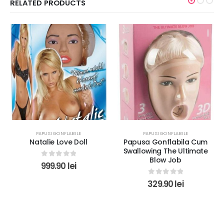
RELATED PRODUCTS
PAPUSI GONFLABILE
PAPUSI GONFLABILE
Natalie Love Doll
Papusa Gonflabila Cum
Swallowing The Ultimate
Blow Job
0
out of 5
999.90
lei
0
out of 5
329.90
lei