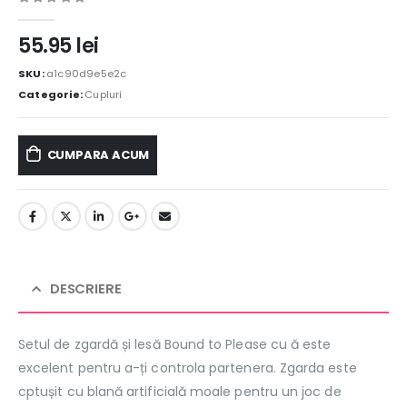
0
out of 5
55.95
lei
SKU:
a1c90d9e5e2c
Categorie:
Cupluri
CUMPARA ACUM
DESCRIERE
Setul de zgardă și lesă Bound to Please cu ă este
excelent pentru a-ți controla partenera. Zgarda este
cptușit cu blană artificială moale pentru un joc de